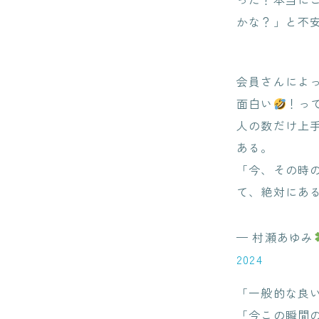
かな？」と不
会員さんによ
面白い
！っ
人の数だけ上
ある。
「今、その時
て、絶対にあ
— 村瀬あゆみ
2024
「一般的な良
「今この瞬間