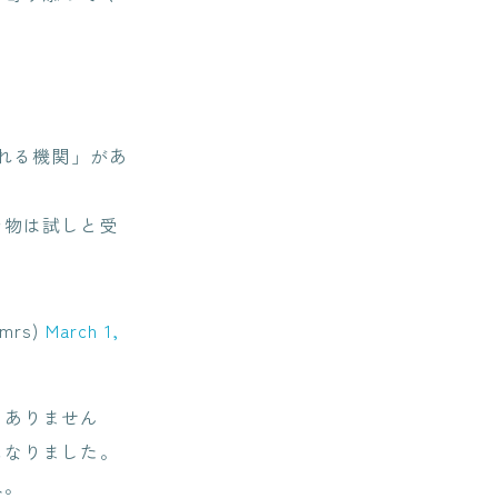
れる機関」があ
で物は試しと受
rs)
March 1,
はありません
になりました。
ね。