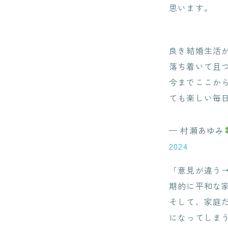
思います。
良き結婚生活
落ち着いて且
今までここか
ても楽しい毎
— 村瀬あゆみ
2024
「意見が違う
期的に平和な
そして、家庭
になってしま