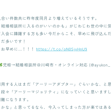
見合い件数共に昨年度同月より増えているそうです。
ら結婚相談所に入るのがいいのかも」がじわじわ世の中に
だ入会に躊躇する方も多い今だからこそ、早めに飛び込ん
まだ多いです！
らお早めに…！！！
https://t.co/oN0SjvHnU9
児相→結婚相談所＠川崎市・オンライン対応 (@ayukon_m
利用する人はまだ「アーリーアダプター」ぐらいかな、と
は段々「アーリーマジョリティ」になっていくと思います
困難になります。
うかな」と思ってるなら、今入ってしまった方が楽ではあ