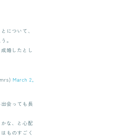
ことについて、
思う。
え成婚したとし
rs)
March 2,
手出会っても長
いかな、と心配
にはものすごく