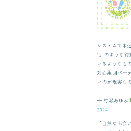
システムで申
1」のような
いるようなも
対面集団パー
いのが現実な
— 村瀬あゆみ
2024
「自然な出会