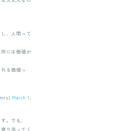
うし、人間って
談所には価値が
くれる価値っ
rs)
March 1,
ます。でも、
に寄り添ってく