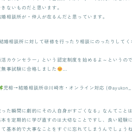
できないものだと思います。
結婚相談所が・仲人が在るんだと思っています。
「結婚相談所に対して研修を行ったり相談にのったりしてく
婚活カウンセラー」という認定制度を始めるよ～というの
度無事試験に合格しました
…
児相→結婚相談所＠川崎市・オンライン対応 (@ayukon_m
取った瞬間に劇的にその人自身がすごくなる」なんてこと
基本を定期的に学び直すのは大切なことですし、良い経験
して基本的で大事なことをすぐに忘れてしまうんでしょう