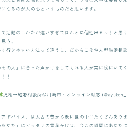
安になるのが人の心というものだと思います。
って活動のしかたが違いすぎてほんとに個性出る～！と思
て思う。
手く行きやすい方法って違うし、だからこそ仲人型結婚相
のその人」に合った声かけをしてくれる人が常に傍にいて
る！！
児相→結婚相談所＠川崎市・オンライン対応 (@ayukon_m
いアドバイス」は太古の昔から既に世の中にたくさんあり
のあなた」にピッタリの言葉かけは、今この瞬間にあなた