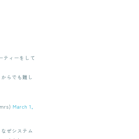
ーティーをして
ムからでも難し
rs)
March 1,
はなぜシステム