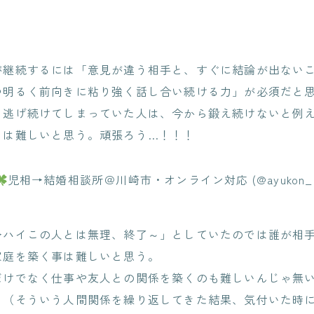
が継続するには「意見が違う相手と、すぐに結論が出ない
つ明るく前向きに粘り強く話し合い続ける力」が必須だと
ら逃げ続けてしまっていた人は、今から鍛え続けないと例
日は難しいと思う。頑張ろう…！！！
児相→結婚相談所＠川崎市・オンライン対応 (@ayukon_m
→ハイこの人とは無理、終了～」としていたのでは誰が相
家庭を築く事は難しいと思う。
だけでなく仕事や友人との関係を築くのも難しいんじゃ無
う（そういう人間関係を繰り返してきた結果、気付いた時