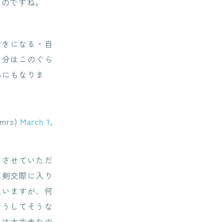
ものですね。
付きになる・自
自分はこのぐら
拠にもなりま
rs)
March 1,
にさせていただ
真剣交際に入り
思いますが、何
どうしてそうな
んは大丈夫なの