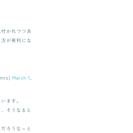
気付かれつつあ
だ方が有利にな
rs)
March 1,
思います。
し、そうなると
るだろうな～と