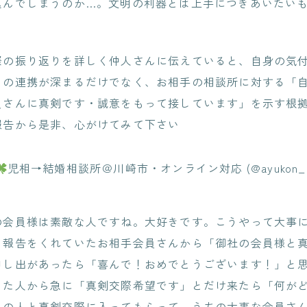
込んでしまうのか…。文明の利器とは上手につきあいたい
際の振り返りを詳しく仲人さんに伝えていると、自身の気
との連携が深まるだけでなく、お相手の相談所に対する「
員さんに真剣です・誠意をもって接しています」を示す根
報告から是非、心がけてみて下さい
児相→結婚相談所＠川崎市・オンライン対応 (@ayukon_m
の会員様は素敵な人ですね。大好きです。こうやって大事
と報告をくれていたお相手会員さんから「御社の会員様と
申し出があったら「喜んで！おめでとうございます！」と
った人から急に「真剣交際希望です」とだけ来たら「何が
この人と真剣交際に入ってもらって、うちの大事な会員さ