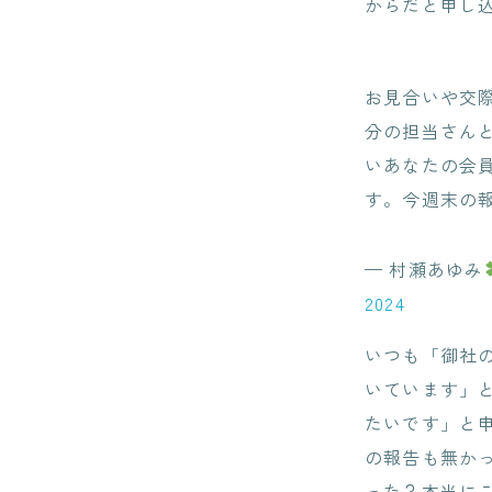
からだと申し
お見合いや交
分の担当さん
いあなたの会
す。今週末の
— 村瀬あゆみ
2024
いつも「御社
いています」
たいです」と
の報告も無か
った？本当に