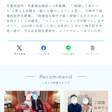
児童相談所・児童福祉施設に15年勤務。「”結婚して良かっ
た”と思える夫婦を一組でも増やしたい」と思い、川崎市で結
婚相談所を開業。「結婚後も幸せが続く家族になるための、土
台作りとしての婚活」「コミュニケーション力の筋トレ」をサ
ポート。 2009年に出会った夫には告白した日から毎日好きを
言い続け、今なお記録を更新中。コミケデビューは小６の冬。
ポストする
シェアする
LINEで送る
URLをコピー
Recommend
こちらの記事もどうぞ