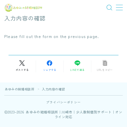
入力内容の確認
MENU
Please fill out the form on the previous page.
活動の流れ
A
当所の特徴
l
t
ポストする
シェアする
LINEで送る
URLをコピー
料金プラン
e
r
カウンセラー紹介
n
あゆみの結婚相談所
入力内容の確認
＞
a
プライバシーポリシー
成婚・活動談
t
i
2023–2026 あゆみの結婚相談所｜川崎市｜少人数制個別サポート｜オン
ライン対応
v
ブログ
e